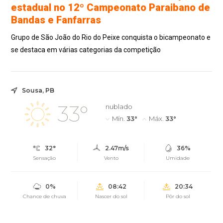
estadual no 12º Campeonato Paraibano de
Bandas e Fanfarras
Grupo de São João do Rio do Peixe conquista o bicampeonato e
se destaca em várias categorias da competição
Sousa, PB
33°
nublado
Mín.
33°
Máx.
33°
32°
2.47m/s
36%
Sensação
Vento
Umidade
0%
08:42
20:34
Chance de chuva
Nascer do sol
Pôr do sol