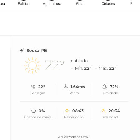
ura
Política
Agricultura
Geral
Cidades
Políti
Sousa, PB
22°
nublado
Mín.
22°
Máx.
22°
22°
1.64m/s
72%
Sensação
Vento
Umidade
0%
08:43
20:34
Chance de chuva
Nascer do sol
Pôr do sol
Atualizado às 08:42