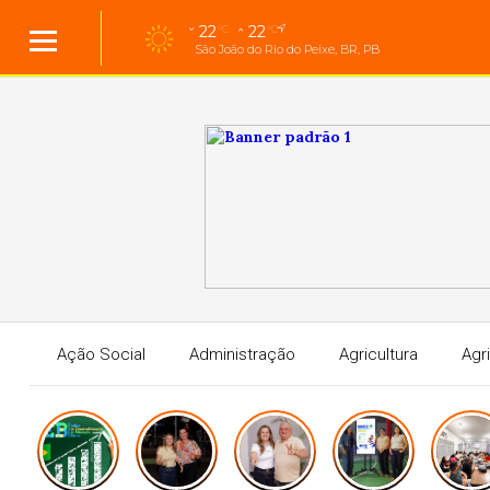
22
22
°C
°C
São João do Rio do Peixe, BR, PB
Ação Social
Administração
Agricultura
Agr