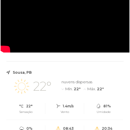
Sousa, PB
22°
nuvens dispersas
Mín.
22°
Máx.
22°
22°
1.4m/s
81%
Sensação
Vento
Umidade
0%
08:43
20:34