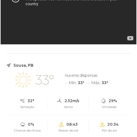
Sousa, PB
33°
nuvens dispersas
Mín.
33°
Máx.
33°
32°
2.52m/s
29%
Sensação
Vento
Umidade
0%
08:43
20:34
Chance de chuva
Nascer do sol
Pôr do sol