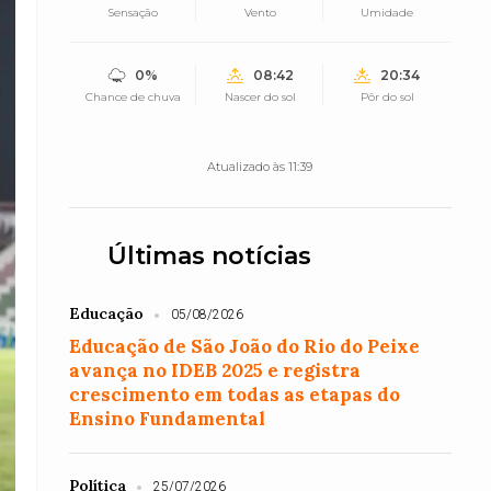
Sensação
Vento
Umidade
0%
08:42
20:34
Chance de chuva
Nascer do sol
Pôr do sol
Atualizado às 11:39
Últimas notícias
Educação
05/08/2026
Educação de São João do Rio do Peixe
avança no IDEB 2025 e registra
crescimento em todas as etapas do
Ensino Fundamental
Política
25/07/2026