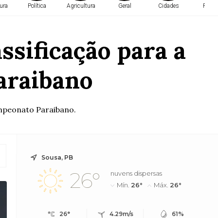
ura
Política
Agricultura
Geral
Cidades
Políti
ssificação para a
araibano
ampeonato Paraibano.
Sousa, PB
26°
nuvens dispersas
Mín.
26°
Máx.
26°
26°
4.29m/s
61%