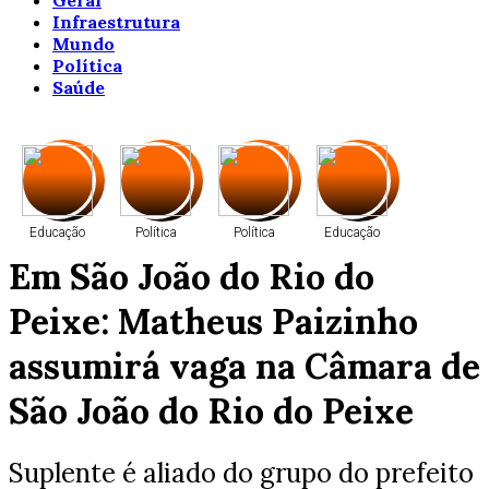
Geral
Infraestrutura
Mundo
Política
Saúde
Educação
Política
Política
Educação
Em São João do Rio do
Peixe: Matheus Paizinho
Educação
Educação
Política
Política
assumirá vaga na Câmara de
São João do Rio do Peixe
Política
Agricultura
Política
Agricultura
Suplente é aliado do grupo do prefeito