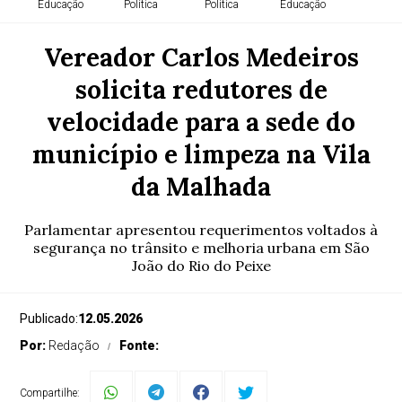
Educação
Política
Política
Educação
Vereador Carlos Medeiros
solicita redutores de
Educação
Educação
Política
Política
velocidade para a sede do
município e limpeza na Vila
Política
Agricultura
da Malhada
Política
Agricultura
Parlamentar apresentou requerimentos voltados à
segurança no trânsito e melhoria urbana em São
Geral
Cidades
João do Rio do Peixe
Política
Publicado:
12.05.2026
Por:
Redação
Fonte:
Compartilhe: