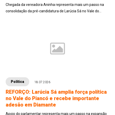
Chegada da vereadora Aninha representa mais um passo na
consolidação da pré-candidatura de Larúcia Sá no Vale do
Piancó, região onde o grupo político da pré-candidata tem
ampliado sua atuação e recebi
Política
18.07.2026
REFORÇO: Larúcia Sá amplia força política
no Vale do Piancó e recebe importante
adesão em Diamante
Apoio do parlamentar representa mais um passo na expansão