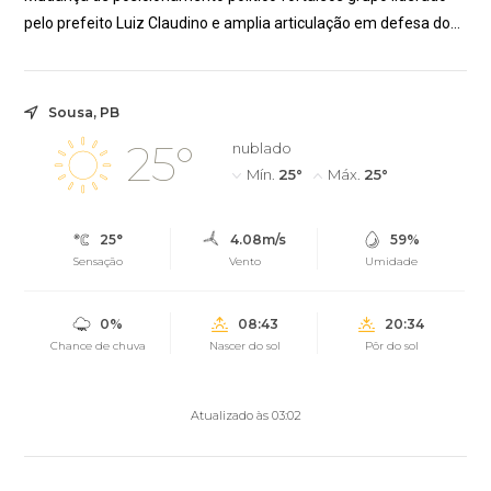
pelo prefeito Luiz Claudino e amplia articulação em defesa do
Alto Sertão paraibano
Sousa, PB
25°
nublado
Mín.
25°
Máx.
25°
25°
4.08m/s
59%
Sensação
Vento
Umidade
0%
08:43
20:34
Chance de chuva
Nascer do sol
Pôr do sol
Atualizado às 03:02