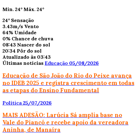
Mín.
24°
Máx.
24°
24°
Sensação
3.43m/s
Vento
64%
Umidade
0%
Chance de chuva
08:43
Nascer do sol
20:34
Pôr do sol
Atualizado às 03:43
Últimas notícias
Educação
05/08/2026
Educação de São João do Rio do Peixe avança
no IDEB 2025 e registra crescimento em todas
as etapas do Ensino Fundamental
Política
25/07/2026
MAIS ADESÃO: Larúcia Sá amplia base no
Vale do Piancó e recebe apoio da vereadora
Aninha, de Manaíra