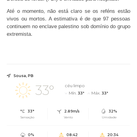
Até o momento, não está claro se os reféns estão
vivos ou mortos. A estimativa é de que 97 pessoas
continuem no enclave palestino sob domínio do grupo
extremista.
Sousa, PB
33°
céu limpo
Mín.
33°
Máx.
33°
33°
2.89m/s
32%
Sensação
Vento
Umidade
0%
08:42
20:34