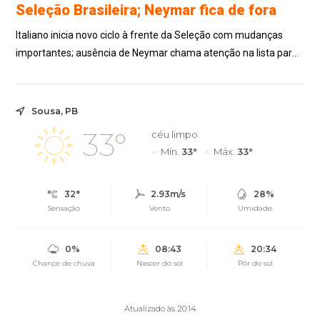
Seleção Brasileira; Neymar fica de fora
Italiano inicia novo ciclo à frente da Seleção com mudanças
importantes; ausência de Neymar chama atenção na lista para
as Eliminatórias.
Sousa, PB
33°
céu limpo
Mín.
33°
Máx.
33°
32°
2.93m/s
28%
Sensação
Vento
Umidade
0%
08:43
20:34
Chance de chuva
Nascer do sol
Pôr do sol
Atualizado às 20:14