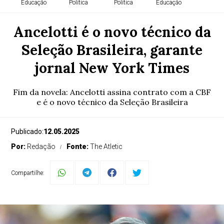
Educação
Política
Política
Educação
Ancelotti é o novo técnico da
Seleção Brasileira, garante
Educação
Educação
Política
Política
jornal New York Times
Fim da novela: Ancelotti assina contrato com a CBF
Política
Agricultura
Política
Agricultura
e é o novo técnico da Seleção Brasileira
Publicado:
12.05.2025
Por:
Redação
Fonte:
The Atletic
Geral
Cidades
Política
Compartilhe: